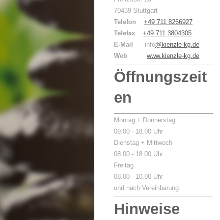
70439 Stuttgart
Telefon
+49 711 8266927
Telefax
+49 711 3804305
E-Mail
info
@kienzle-kg.de
Web
www.kienzle-kg.de
Öffnungszeit
en
Montag + Donnerstag
09.00 - 18.00 Uhr
Dienstag + Mittwoch
08.00 - 18.00 Uhr
Freitag
08.00 - 10.00 Uhr
und nach Vereinbarung
Hinweise