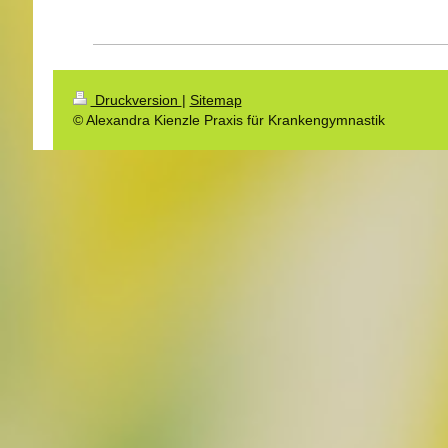
Druckversion
|
Sitemap
© Alexandra Kienzle Praxis für Krankengymnastik